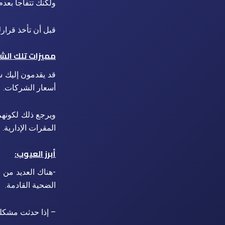
ولكنك تتفاجأ بعد
قبل أن تأخذ قرار
مميزات تلك الش
قد يقدمون إليك س
أسعار الشركات.
ويرجع ذلك لكونهم 
المقرات الإدارية.
أبرز العيوب:
-هناك العديد من 
الضحية القادمة.
– إذا حدثت مشكلة