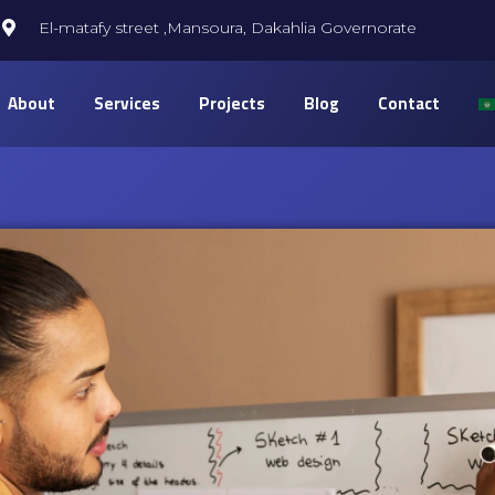
El-matafy street ,Mansoura, Dakahlia Governorate
About
Services
Projects
Blog
Contact