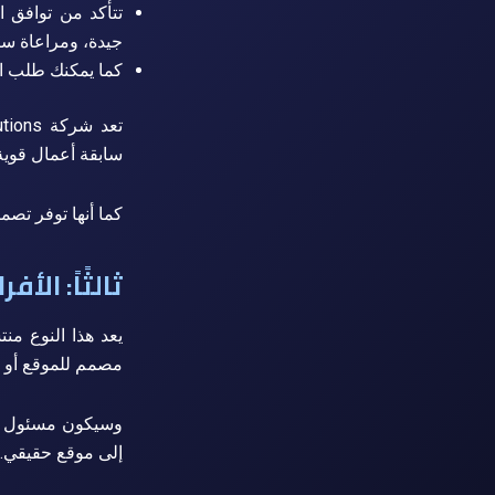
تتأكد من توافق 
جيدة، ومراعاة سرع
كما يمكنك طلب ال
سابقة أعمال قوية 
كما أنها توفر تصم
ثالثًاً: ال
يعد هذا النوع من
مصمم للموقع أو التطبيق
وسيكون مسئول ع
إلى موقع حقيقي.