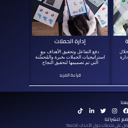
ة
إدارة الحملات
خلال
دفع التفاعل وتحقيق الأهداف مع
ارة
استراتيجيات الحملات بخبرة والمُحسَّنة
التي تم تصميمها لتحقيق النجاح.
قراءة المزيد
عنا
T
L
T
I
F
i
i
w
n
a
k
n
i
s
c
ضم لنشراتنا
t
k
t
t
e
ل على تحديثات حول الأحداث الخاصة!