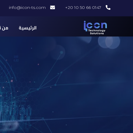
خطي
info@icon-ts.com
0147 66 50 10 20+
لى
لمحتوى
الرئيسية
من ن