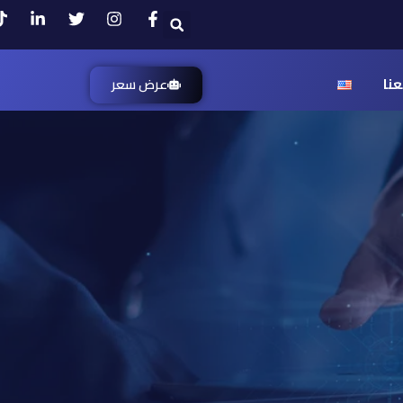
S
e
a
r
عرض سعر
نا
c
h