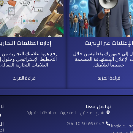
لإعلانات عبر الإنترنت
إدارة العلامات التجاري
 إلى جمهورك بفعاليةمن خلال
رفع هوية علامتك التجارية من 
 الإعلان المستهدفة المصممة
التخطيط الإستراتيجي وحلول إد
خصيصاً لعلامتك.
العلامات التجارية الفعالة.
قراءة المزيد
قراءة المزيد
تواصل معنا
تاب
شارع المطافي - المنصورة - محافظة الدقهلية
ان
0147 66 50 10 +20
ة تكنولوجيا
احص
لتزامنا بكسب