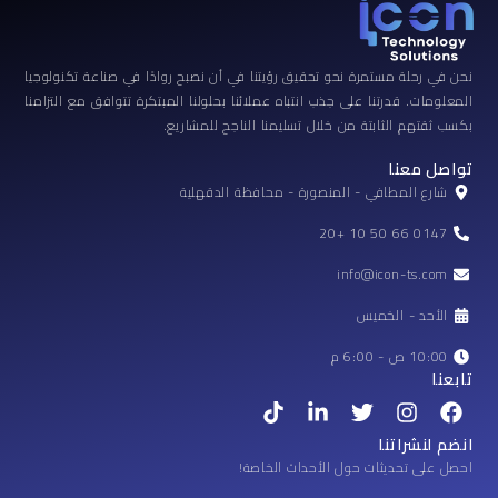
نحن في رحلة مستمرة نحو تحقيق رؤيتنا في أن نصبح روادًا في صناعة تكنولوجيا
المعلومات. قدرتنا على جذب انتباه عملائنا بحلولنا المبتكرة تتوافق مع التزامنا
بكسب ثقتهم الثابتة من خلال تسليمنا الناجح للمشاريع.
تواصل معنا
شارع المطافي - المنصورة - محافظة الدقهلية
0147 66 50 10 +20
info@icon-ts.com
الأحد - الخميس
10:00 ص - 6:00 م
تابعنا
T
L
T
I
F
i
i
w
n
a
k
n
i
s
c
انضم لنشراتنا
t
k
t
t
e
احصل على تحديثات حول الأحداث الخاصة!
o
e
t
a
b