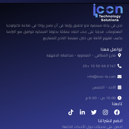
نحن في رحلة مستمرة نحو تحقيق رؤيتنا في أن نصبح روادًا في صناعة تكنولوجيا
المعلومات. قدرتنا على جذب انتباه عملائنا بحلولنا المبتكرة تتوافق مع التزامنا
بكسب ثقتهم الثابتة من خلال تسليمنا الناجح للمشاريع.
تواصل معنا
شارع المطافي - المنصورة - محافظة الدقهلية
0147 66 50 10 +20
info@icon-ts.com
الأحد - الخميس
10:00 ص - 6:00 م
تابعنا
T
L
T
I
F
i
i
w
n
a
k
n
i
s
c
انضم لنشراتنا
t
k
t
t
e
احصل على تحديثات حول الأحداث الخاصة!